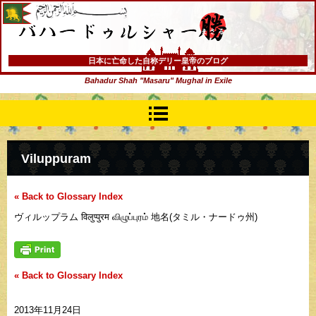
バハードゥルシャー勝(まさる)
日本に亡命した自称デリー皇帝のブログ
Bahadur Shah "Masaru" Mughal in Exile
Viluppuram
« Back to Glossary Index
ヴィルップラム विलुप्पुरम விழுப்புரம் 地名(タミル・ナードゥ州)
« Back to Glossary Index
2013年11月24日