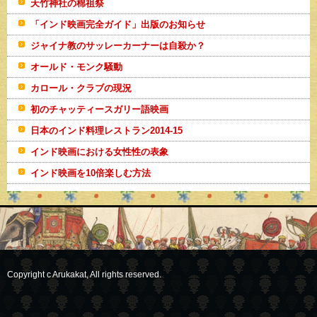
天竹神社の棉祖祭
「インド映画完全ガイド」出版のお知らせ
ジャイナ教のサッレーカーナーは自殺か？
オールド・モンク騒動
カロール・クラブの現況
初のチャッティースガリー語映画
日本のインド料理レストラン2014-15
インド映画における女性性の表象
インド映画を10倍楽しむ方法
Copyright c Arukakat, All rights reserved.