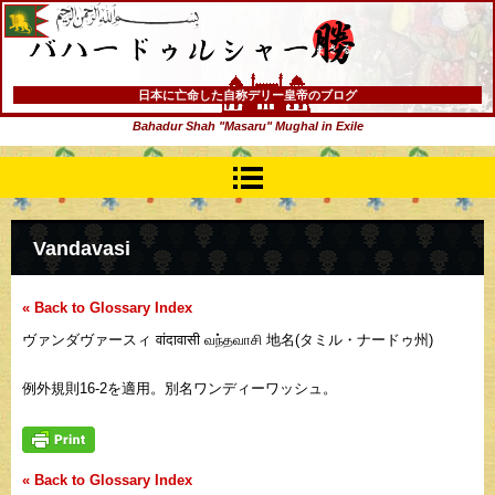
バハードゥルシャー勝(まさる)
日本に亡命した自称デリー皇帝のブログ
Bahadur Shah "Masaru" Mughal in Exile
Vandavasi
« Back to Glossary Index
ヴァンダヴァースィ वांदावासी வந்தவாசி 地名(タミル・ナードゥ州)
例外規則16-2を適用。別名ワンディーワッシュ。
« Back to Glossary Index