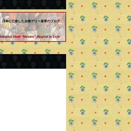
日本に亡命した自称デリー皇帝のブログ
Bahadur Shah "Masaru" Mughal in Exile