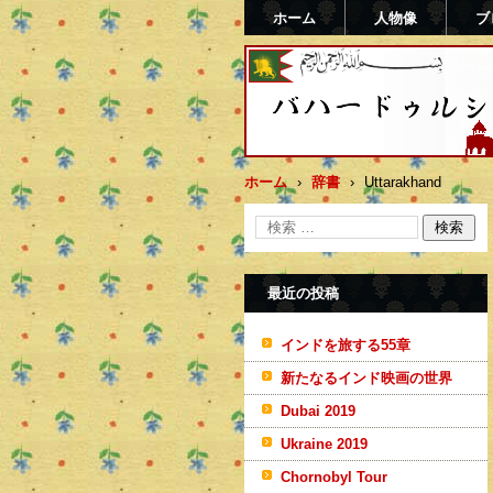
ホーム
人物像
ブ
バハードゥルシャー勝(ま
ホーム
›
辞書
›
Uttarakhand
最近の投稿
インドを旅する55章
新たなるインド映画の世界
Dubai 2019
Ukraine 2019
Chornobyl Tour