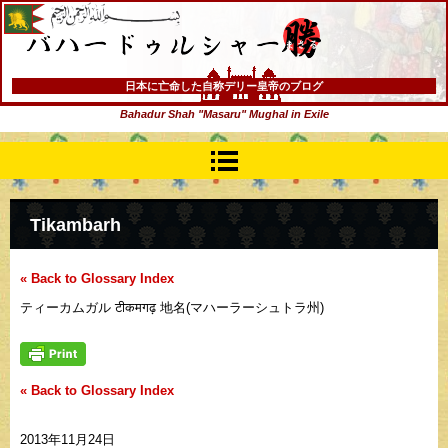
バハードゥルシャー勝(まさる)
日本に亡命した自称デリー皇帝のブログ
Bahadur Shah "Masaru" Mughal in Exile
Tikambarh
« Back to Glossary Index
ティーカムガル टीकमगढ़ 地名(マハーラーシュトラ州)
« Back to Glossary Index
2013年11月24日