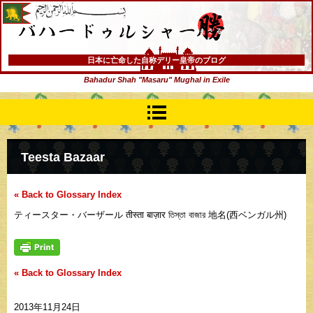
バハードゥルシャー勝(まさる)
日本に亡命した自称デリー皇帝のブログ
Bahadur Shah "Masaru" Mughal in Exile
Teesta Bazaar
« Back to Glossary Index
ティースター・バーザール तीस्ता बाज़ार তিস্তা বাজার 地名(西ベンガル州)
« Back to Glossary Index
2013年11月24日