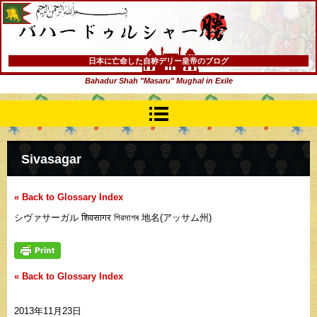
バハードゥルシャー勝(まさる)
日本に亡命した自称デリー皇帝のブログ
Bahadur Shah "Masaru" Mughal in Exile
Sivasagar
« Back to Glossary Index
シヴァサーガル शिवसागर শিৱসাগৰ 地名(アッサム州)
« Back to Glossary Index
2013年11月23日