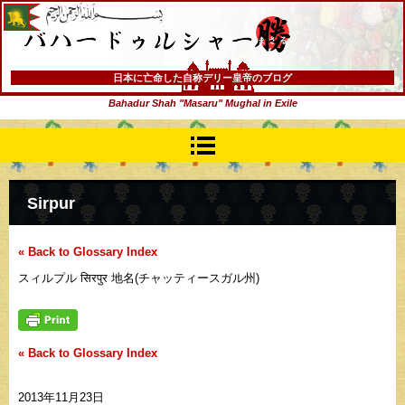
バハードゥルシャー勝(まさる)
日本に亡命した自称デリー皇帝のブログ
Bahadur Shah "Masaru" Mughal in Exile
Sirpur
« Back to Glossary Index
スィルプル सिरपुर 地名(チャッティースガル州)
« Back to Glossary Index
2013年11月23日