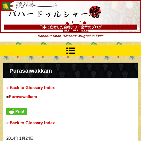
バハードゥルシャー勝(まさる)
日本に亡命した自称デリー皇帝のブログ
Bahadur Shah "Masaru" Mughal in Exile
Purasaiwakkam
« Back to Glossary Index
=
Purasawalkam
« Back to Glossary Index
2014年1月24日