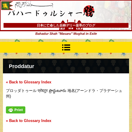
バハードゥルシャー勝(まさる)
日本に亡命した自称デリー皇帝のブログ
Bahadur Shah "Masaru" Mughal in Exile
Proddatur
« Back to Glossary Index
プロッダトゥール प्रोद्दटूर ప్రొద్దుటూరు 地名(アーンドラ・プラデーシュ
州)
« Back to Glossary Index