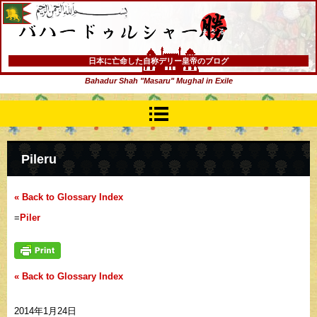
バハードゥルシャー勝(まさる)
日本に亡命した自称デリー皇帝のブログ
Bahadur Shah "Masaru" Mughal in Exile
Pileru
« Back to Glossary Index
=
Piler
« Back to Glossary Index
2014年1月24日