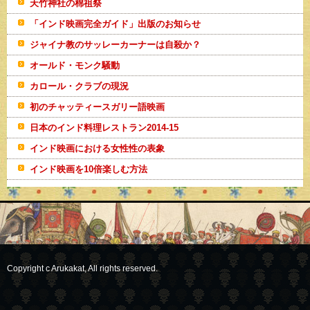
天竹神社の棉祖祭
「インド映画完全ガイド」出版のお知らせ
ジャイナ教のサッレーカーナーは自殺か？
オールド・モンク騒動
カロール・クラブの現況
初のチャッティースガリー語映画
日本のインド料理レストラン2014-15
インド映画における女性性の表象
インド映画を10倍楽しむ方法
Copyright c Arukakat, All rights reserved.