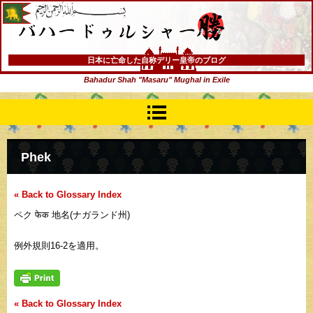
バハードゥルシャー勝(まさる)
日本に亡命した自称デリー皇帝のブログ
Bahadur Shah "Masaru" Mughal in Exile
Phek
« Back to Glossary Index
ペク फेक 地名(ナガランド州)
例外規則16-2を適用。
« Back to Glossary Index