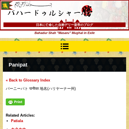
バハードゥルシャー勝(まさる)
日本に亡命した自称デリー皇帝のブログ
Bahadur Shah "Masaru" Mughal in Exile
Panipat
« Back to Glossary Index
パーニーパト पानीपत 地名(ハリヤーナー州)
Related Articles:
Patiala