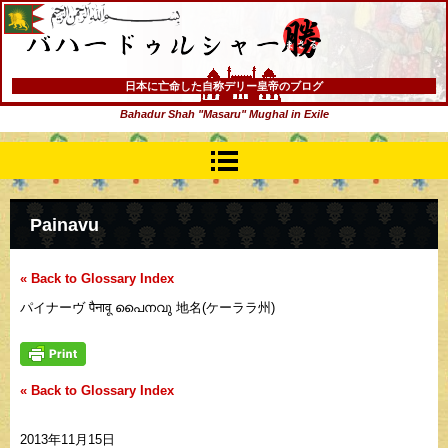
バハードゥルシャー勝(まさる)
日本に亡命した自称デリー皇帝のブログ
Bahadur Shah "Masaru" Mughal in Exile
Painavu
« Back to Glossary Index
パイナーヴ पैनावू പൈനവു 地名(ケーララ州)
« Back to Glossary Index
2013年11月15日