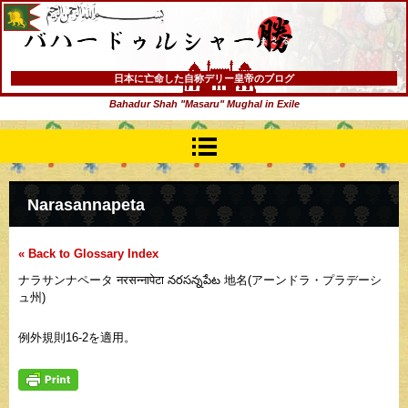
バハードゥルシャー勝(まさる)
日本に亡命した自称デリー皇帝のブログ
Bahadur Shah "Masaru" Mughal in Exile
Narasannapeta
« Back to Glossary Index
ナラサンナペータ नरसन्नापेटा నరసన్నపేట 地名(アーンドラ・プラデーシ
ュ州)
例外規則16-2を適用。