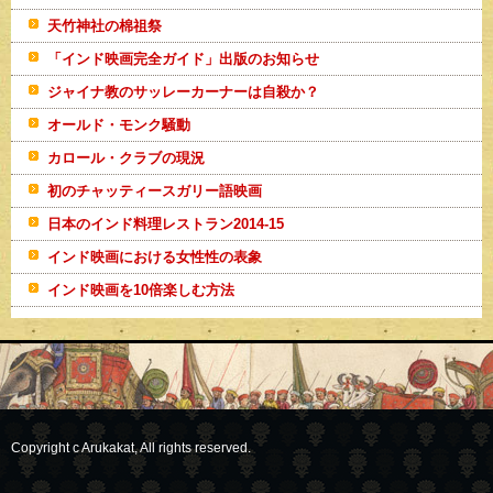
天竹神社の棉祖祭
「インド映画完全ガイド」出版のお知らせ
ジャイナ教のサッレーカーナーは自殺か？
オールド・モンク騒動
カロール・クラブの現況
初のチャッティースガリー語映画
日本のインド料理レストラン2014-15
インド映画における女性性の表象
インド映画を10倍楽しむ方法
Copyright c Arukakat, All rights reserved.