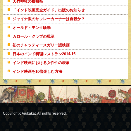
天竹神社の棉祖祭
「インド映画完全ガイド」出版のお知らせ
ジャイナ教のサッレーカーナーは自殺か？
オールド・モンク騒動
カロール・クラブの現況
初のチャッティースガリー語映画
日本のインド料理レストラン2014-15
インド映画における女性性の表象
インド映画を10倍楽しむ方法
Copyright c Arukakat, All rights reserved.