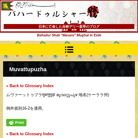
バハードゥルシャー勝(まさる)
日本に亡命した自称デリー皇帝のブログ
Bahadur Shah "Masaru" Mughal in Exile
Muvattupuzha
« Back to Glossary Index
ムヴァーットゥプラमुवात्तुपुड़ा മുവാറ്റുപുഴ 地名(ケーララ州)
例外規則16-2を適用。
« Back to Glossary Index