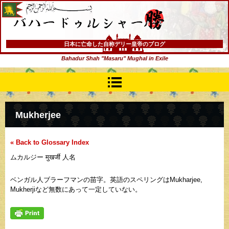
バハードゥルシャー勝(まさる)
日本に亡命した自称デリー皇帝のブログ
Bahadur Shah "Masaru" Mughal in Exile
Mukherjee
« Back to Glossary Index
ムカルジー मुखर्जी 人名
ベンガル人ブラーフマンの苗字。英語のスペリングはMukharjee,
Mukherjiなど無数にあって一定していない。