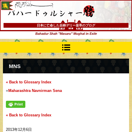
バハードゥルシャー勝(まさる)
日本に亡命した自称デリー皇帝のブログ
Bahadur Shah "Masaru" Mughal in Exile
MNS
« Back to Glossary Index
=
Maharashtra Navnirman Sena
« Back to Glossary Index
2013年12月6日