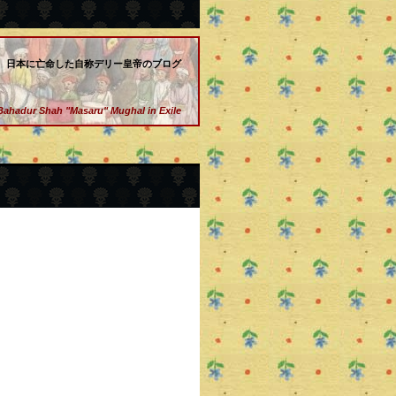
日本に亡命した自称デリー皇帝のブログ
Bahadur Shah "Masaru" Mughal in Exile