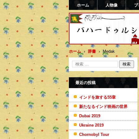
ホーム
人物像
ブ
バハードゥルシャー勝(ま
ホーム
›
辞書
›
Medak
最近の投稿
インドを旅する55章
新たなるインド映画の世界
Dubai 2019
Ukraine 2019
Chornobyl Tour