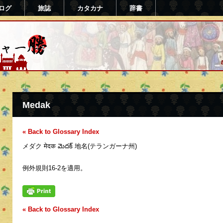
ログ
旅誌
カタカナ
辞書
さる)
Medak
« Back to Glossary Index
メダク मेदक మెదక్ 地名(テランガーナ州)
例外規則16-2を適用。
« Back to Glossary Index