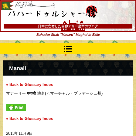
バハードゥルシャー勝(まさる)
日本に亡命した自称デリー皇帝のブログ
Bahadur Shah "Masaru" Mughal in Exile
Manali
« Back to Glossary Index
マナーリー मनाली 地名(ヒマーチャル・プラデーシュ州)
« Back to Glossary Index
2013年11月9日