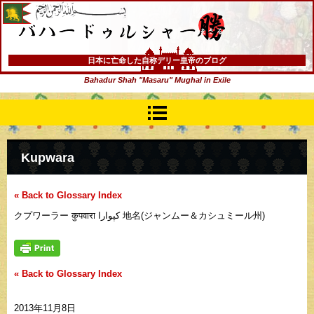
バハードゥルシャー勝(まさる)
日本に亡命した自称デリー皇帝のブログ
Bahadur Shah "Masaru" Mughal in Exile
Kupwara
« Back to Glossary Index
クプワーラー कुपवारा کپوارا 地名(ジャンムー＆カシュミール州)
« Back to Glossary Index
2013年11月8日