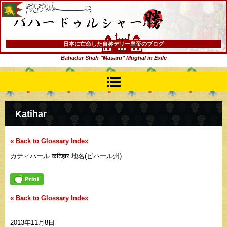
バハードゥルシャー勝(まさる)
日本に亡命した自称デリー皇帝のブログ
Bahadur Shah "Masaru" Mughal in Exile
Katihar
« Back to Glossary Index
カティハール कटिहार 地名(ビハール州)
« Back to Glossary Index
2013年11月8日