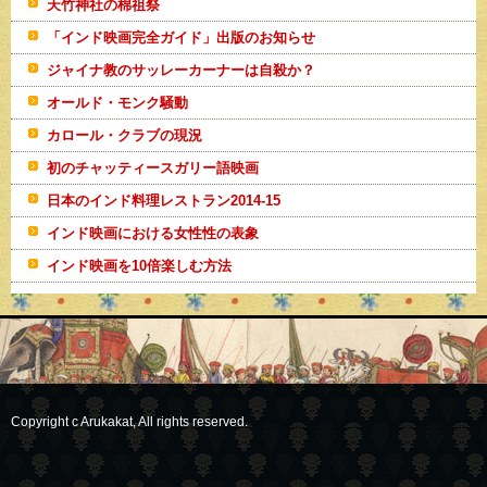
天竹神社の棉祖祭
「インド映画完全ガイド」出版のお知らせ
ジャイナ教のサッレーカーナーは自殺か？
オールド・モンク騒動
カロール・クラブの現況
初のチャッティースガリー語映画
日本のインド料理レストラン2014-15
インド映画における女性性の表象
インド映画を10倍楽しむ方法
Copyright c Arukakat, All rights reserved.