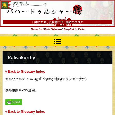
バハードゥルシャー勝(まさる)
日本に亡命した自称デリー皇帝のブログ
Bahadur Shah "Masaru" Mughal in Exile
Kalwakurthy
« Back to Glossary Index
カルワクルティ कलवकुर्थी కల్వకుర్తి 地名(テランガーナ州)
例外規則16-2を適用。
« Back to Glossary Index