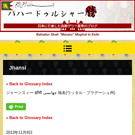
バハードゥルシャー勝(まさる)
日本に亡命した自称デリー皇帝のブログ
Bahadur Shah "Masaru" Mughal in Exile
Jhansi
« Back to Glossary Index
ジャーンスィー झाँसी جھانسی 地名(ウッタル・プラデーシュ州)
« Back to Glossary Index
2013年11月8日