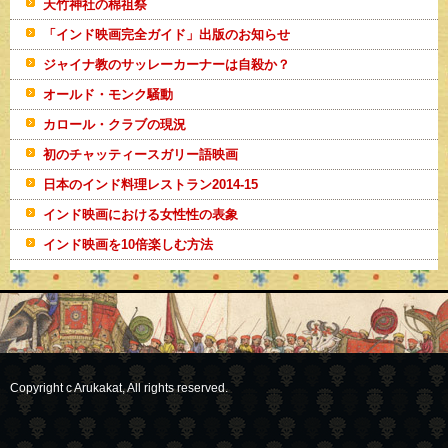
天竹神社の棉祖祭
「インド映画完全ガイド」出版のお知らせ
ジャイナ教のサッレーカーナーは自殺か？
オールド・モンク騒動
カロール・クラブの現況
初のチャッティースガリー語映画
日本のインド料理レストラン2014-15
インド映画における女性性の表象
インド映画を10倍楽しむ方法
Copyright c Arukakat, All rights reserved.