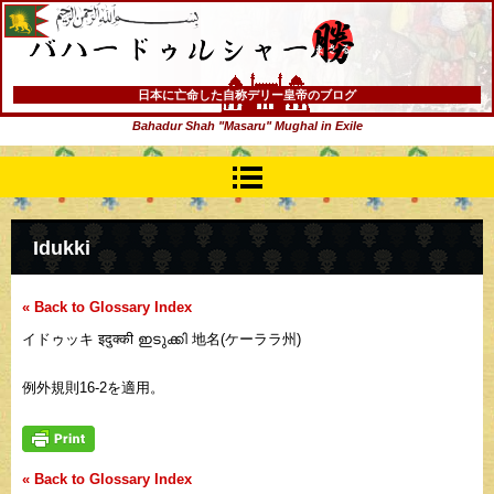
バハードゥルシャー勝(まさる)
日本に亡命した自称デリー皇帝のブログ
Bahadur Shah "Masaru" Mughal in Exile
Idukki
« Back to Glossary Index
イドゥッキ इदुक्की ഇടുക്കി 地名(ケーララ州)
例外規則16-2を適用。
« Back to Glossary Index