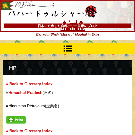
バハードゥルシャー勝(まさる)
日本に亡命した自称デリー皇帝のブログ
Bahadur Shah "Masaru" Mughal in Exile
HP
« Back to Glossary Index
=
Himachal Pradesh
(州名)
=Hindustan Petroleum(企業名)
« Back to Glossary Index