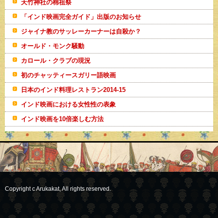
天竹神社の棉祖祭
「インド映画完全ガイド」出版のお知らせ
ジャイナ教のサッレーカーナーは自殺か？
オールド・モンク騒動
カロール・クラブの現況
初のチャッティースガリー語映画
日本のインド料理レストラン2014-15
インド映画における女性性の表象
インド映画を10倍楽しむ方法
Copyright c Arukakat, All rights reserved.