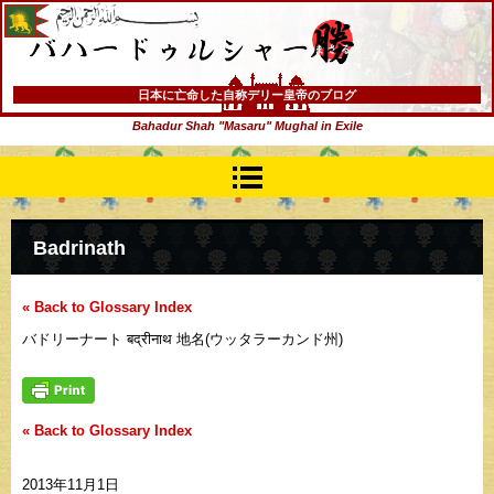
バハードゥルシャー勝(まさる)
日本に亡命した自称デリー皇帝のブログ
Bahadur Shah "Masaru" Mughal in Exile
Badrinath
« Back to Glossary Index
バドリーナート बद्रीनाथ 地名(ウッタラーカンド州)
« Back to Glossary Index
2013年11月1日