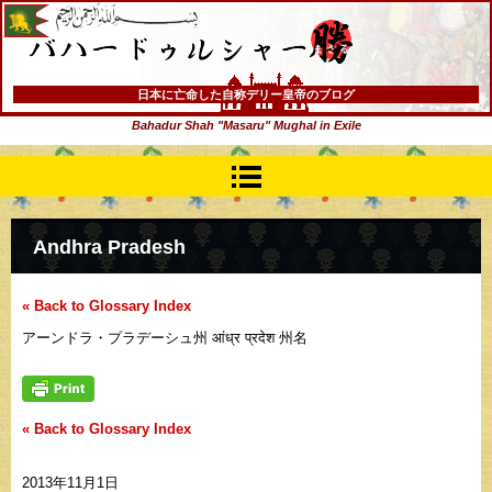
バハードゥルシャー勝(まさる)
日本に亡命した自称デリー皇帝のブログ
Bahadur Shah "Masaru" Mughal in Exile
Andhra Pradesh
« Back to Glossary Index
アーンドラ・プラデーシュ州 आंध्र प्रदेश 州名
« Back to Glossary Index
2013年11月1日