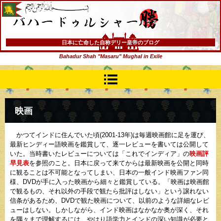
バハードゥルシャー勝(まさる)
日本に亡命した自称デリー皇帝のブログ
Bahadur Shah "Masaru" Mughal in Exile
映画
かつてインドに住んでいた頃(2001-13年)は毎週映画館に足を運び、
最新ヒンディー語映画を鑑賞して、逐一レビューを書いては公開して
いた。当時書いたレビューについては「これでインディア」の
映画評
早見表
を参照のこと。日本に戻って来てからは最新映画を公開と同時
に観ることは不可能となってしまい、日本の一般インド映画ファン同
様、DVDが手に入った映画から細々と鑑賞している。「映画は映画館
で観るもの、それ以外の手段で観たら批評はしない」という譲れない
信条があるため、DVDで観た映画について、以前のような詳細なレビ
ューはしない。しかしながら、インド映画はなかなか奥が深く、それ
を隅々まで理解するには、やはり語学力とインドの深い知識が必要と