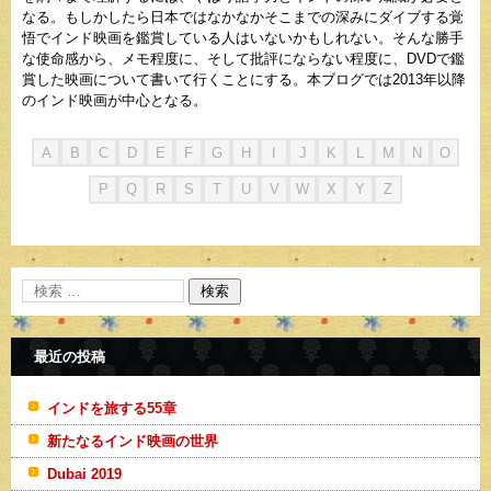
なる。もしかしたら日本ではなかなかそこまでの深みにダイブする覚
悟でインド映画を鑑賞している人はいないかもしれない。そんな勝手
な使命感から、メモ程度に、そして批評にならない程度に、DVDで鑑
賞した映画について書いて行くことにする。本ブログでは2013年以降
のインド映画が中心となる。
A
B
C
D
E
F
G
H
I
J
K
L
M
N
O
P
Q
R
S
T
U
V
W
X
Y
Z
最近の投稿
インドを旅する55章
新たなるインド映画の世界
Dubai 2019